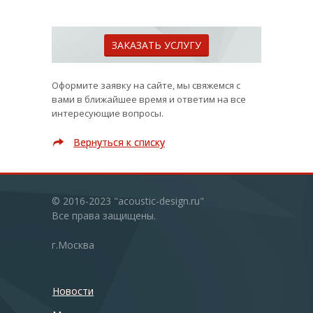
ЗАКАЗАТЬ УСЛУГУ
Оформите заявку на сайте, мы свяжемся с
вами в ближайшее время и ответим на все
интересующие вопросы.
Вернуться к списку
Вернуться к списку
© 2016-2023 "acoustic-design.ru"
Все права защищены.
г.Москва
Новости
Новости