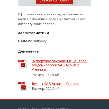
ЗАКАЗАТЬ ТОВАР
Оформите заявку на сайте, мы свяжемся с
вами в ближайшее время и ответим на все
интересующие вопросы.
Характеристики
Цена
по запросу
Документы
Экспертное заключение центра и
Экспертное заключение центра и
эпидемиологии SAB Acoustic
эпидемиологии SAB Acoustic
Premium
Premium
Размер: 354.9 Кб
Буклет SAB Acoustic Premium
Буклет SAB Acoustic Premium
Размер: 522.2 Кб
© 2016-2023 "acoustic-design.ru"