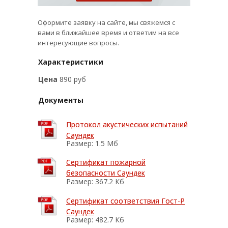
Оформите заявку на сайте, мы свяжемся с
вами в ближайшее время и ответим на все
интересующие вопросы.
Характеристики
Цена
890 руб
Документы
Протокол акустических испытаний
Протокол акустических испытаний
Саундек
Саундек
Размер: 1.5 Мб
Сертификат пожарной
Сертификат пожарной
безопасности Саундек
безопасности Саундек
Размер: 367.2 Кб
Сертификат соответствия Гост-Р
Сертификат соответствия Гост-Р
Саундек
Саундек
Размер: 482.7 Кб