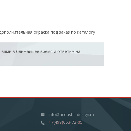
дополнительная окраска под заказ по каталогу
с вами в ближайшее время и ответим на
info@acoustic-design.ru
+7(499)653-72-05
+7(499)653-72-05