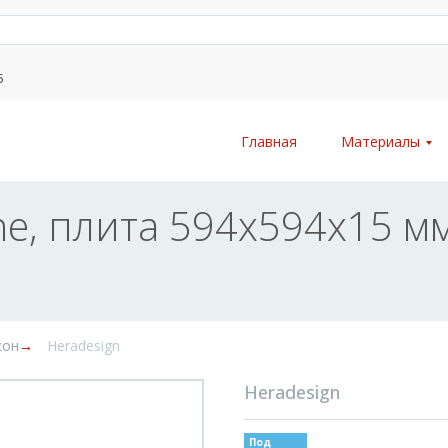
5
Главная
Материалы
ne, плита 594х594х15 мм
кон
→
Heradesign
Heradesign
Под