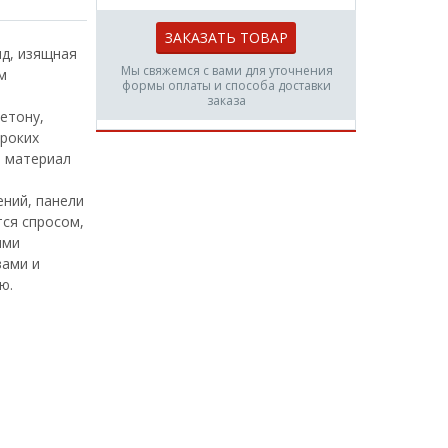
ЗАКАЗАТЬ ТОВАР
д, изящная
Мы свяжемся с вами для уточнения
м
формы оплаты и способа доставки
заказа
етону,
ироких
т материал
ний, панели
тся спросом,
ыми
ами и
ю.