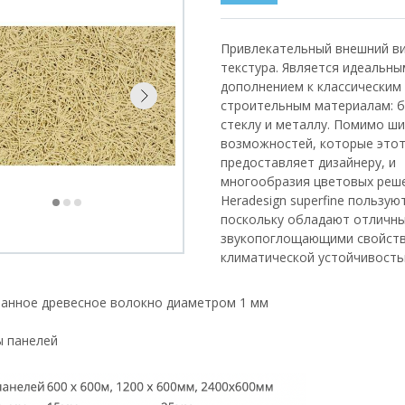
заказ
Привлекательный внешний ви
текстура. Является идеальны
дополнением к классическим
строительным материалам: б
стеклу и металлу. Помимо ш
возможностей, которые это
предоставляет дизайнеру, и
многообразия цветовых реше
Heradesign superfine пользую
поскольку обладают отличн
звукопоглощающими свойств
климатической устойчивость
а
анное древесное волокно диаметром 1 мм
 панелей